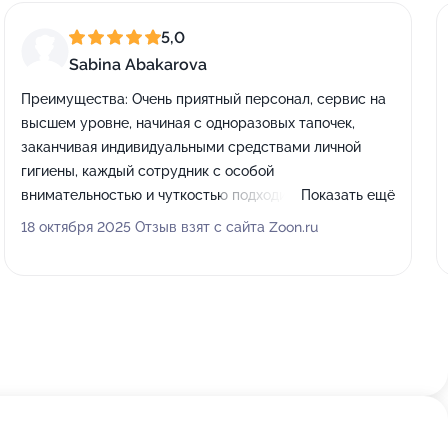
5,0
Sabina Abakarova
Преимущества:
Очень приятный персонал, сервис на
высшем уровне, начиная с одноразовых тапочек,
заканчивая индивидуальными средствами личной
гигиены, каждый сотрудник с особой
внимательностью и чуткостью подходит к каждому
Показать ещё
клиенту😍 Также нельзя не отметить удобное
18 октября 2025 Отзыв взят с сайта Zoon.ru
расположение салона, с транспортной доступностью
не возникает проблем) Вернусь еще и не раз)
Процветания салону!
Недостатки:
Не выявила