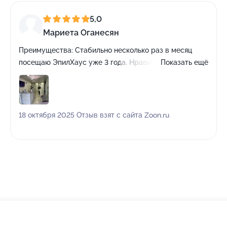
5,0
Мариета Оганесян
Преимущества:
Стабильно несколько раз в месяц
посещаю ЭпилХаус уже 3 года. Нравится каждый
Показать ещё
специалист, была наверное у всех, каждый
профессионал своего дела. Всегда встречают с
улыбкой на лице, не оставляют без внимания! Точно
рекомендую и желаю процветания салону!
18 октября 2025 Отзыв взят с сайта Zoon.ru
Недостатки:
Нет