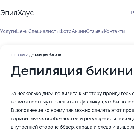
ЭпилХаус
Р
Услуги
Цены
Специалисты
Фото
Акции
Отзывы
Контакты
Главная
/
Депиляция бикини
Депиляция бикини
За несколько дней до визита к мастеру пройдитесь 
возможность чуть расшатать фолликул, чтобы волос
В дополнение ко всему так можно сделать этот про
гормональных особенностей и регулярности посеще
внутренней стороне бёдер, справа и слева и выше л