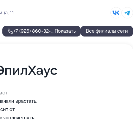
ца, 11
+7 (926) 860-32-...
Показать
Все филиалы сети
ЭпилХаус
даст
ачали врастать.
сит от
выполняется на