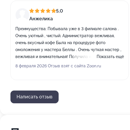
5,0
Анжелика
Преимущества:
Побывала уже в 3 филиале салона .
Очень уютный , чистый. Администратор вежливая,
очень вкусный кофе Была на процедуре фото
омоложения у мастера Беллы . Очень чуткая мастер ,
вежливая и внимательная! Получила консультацию по
Показать ещё
уходу Все подробно объяснила , процедура прошла
8 февраля 2026 Отзыв взят с сайта Zoon.ru
комфортно, немного чувствительно , но
безболезненно! Благодарю за заботу, остались
только положительные эмоции!
Написать отзыв